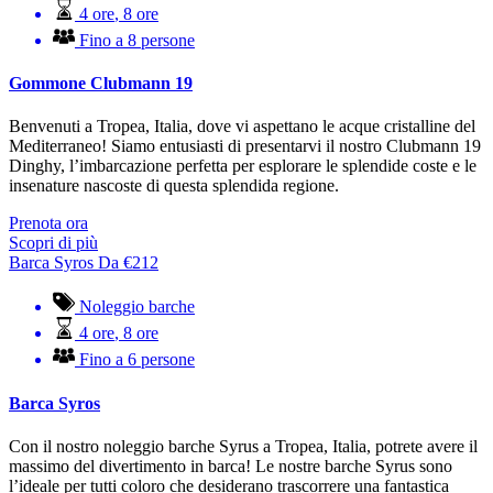
4 ore
,
8 ore
Fino a 8 persone
Gommone Clubmann 19
Benvenuti a Tropea, Italia, dove vi aspettano le acque cristalline del
Mediterraneo! Siamo entusiasti di presentarvi il nostro Clubmann 19
Dinghy, l’imbarcazione perfetta per esplorare le splendide coste e le
insenature nascoste di questa splendida regione.
Prenota ora
Scopri di più
Barca Syros
Da
€
212
Noleggio barche
4 ore
,
8 ore
Fino a 6 persone
Barca Syros
Con il nostro noleggio barche Syrus a Tropea, Italia, potrete avere il
massimo del divertimento in barca! Le nostre barche Syrus sono
l’ideale per tutti coloro che desiderano trascorrere una fantastica