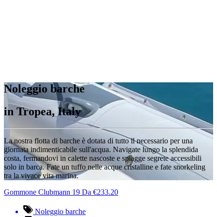
Noleggio barche
in Tropea, Italy
La nostra flotta di barche è dotata di tutto il necessario per una
giornata indimenticabile sull'acqua. Navigate lungo la splendida
costa, fermandovi in calette nascoste e spiagge segrete accessibili
solo in barca. Fate un tuffo nelle acque cristalline e fate snorkeling
tra la vivace vita marina.
Gommone Clubmann 19
Da
€
233.20
Noleggio barche