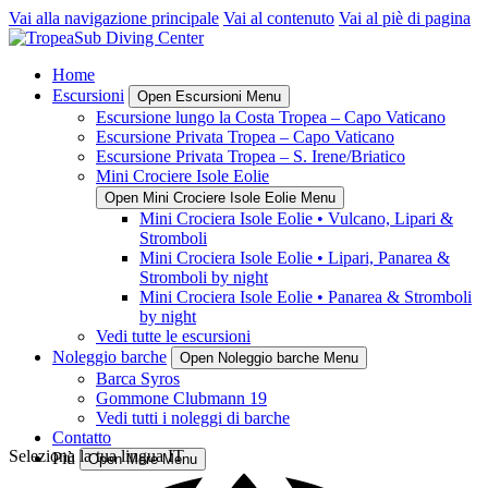
Vai alla navigazione principale
Vai al contenuto
Vai al piè di pagina
Home
Escursioni
Open Escursioni Menu
Escursione lungo la Costa Tropea – Capo Vaticano
Escursione Privata Tropea – Capo Vaticano
Escursione Privata Tropea – S. Irene/Briatico
Mini Crociere Isole Eolie
Open Mini Crociere Isole Eolie Menu
Mini Crociera Isole Eolie • Vulcano, Lipari &
Stromboli
Mini Crociera Isole Eolie • Lipari, Panarea &
Stromboli by night
Mini Crociera Isole Eolie • Panarea & Stromboli
by night
Vedi tutte le escursioni
Noleggio barche
Open Noleggio barche Menu
Barca Syros
Gommone Clubmann 19
Vedi tutti i noleggi di barche
Contatto
Seleziona la tua lingua
IT
Più
Open More Menu