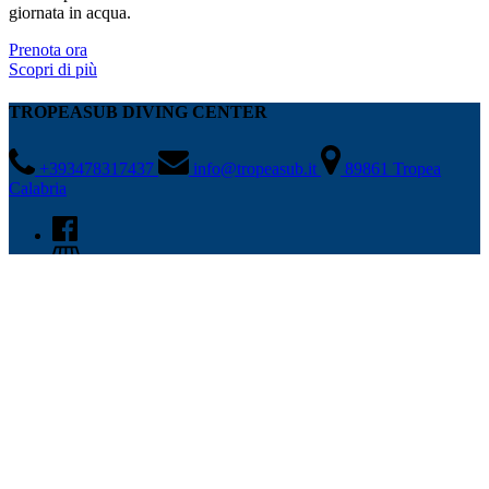
giornata in acqua.
Prenota ora
Scopri di più
TROPEASUB DIVING CENTER
+393478317437
info@tropeasub.it
89861 Tropea
Calabria
LINK RAPIDI
Home
Escursioni
Noleggio barche
Contatto
Privacy Policy
Cookie Policy